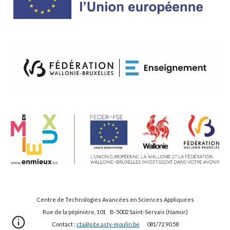
Centre de Technologies Avancées en Sciences Appliquées
Rue de la pépinière, 101 B-5002 Saint-Servais (Namur)
Contact :
cta@site.asty-moulin.be
081/72.90.58